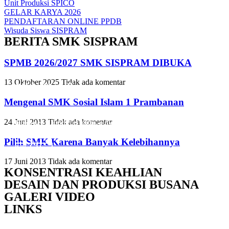
Unit Produksi SPICO
GELAR KARYA 2026
PENDAFTARAN ONLINE PPDB
Wisuda Siswa SISPRAM
BERITA SMK SISPRAM
SPMB 2026/2027 SMK SISPRAM DIBUKA
13 Oktober 2025
Tidak ada komentar
Slide Heading
Slide Heading
Slide Heading
Mengenal SMK Sosial Islam 1 Prambanan
Lorem ipsum dolor sit amet, consectetur adipiscing elit. Ut elit tellus,
Lorem ipsum dolor sit amet, consectetur adipiscing elit. Ut elit tellus,
Lorem ipsum dolor sit amet, consectetur adipiscing elit. Ut elit tellus,
24 Juni 2013
Tidak ada komentar
luctus nec ullamcorper mattis, pulvinar dapibus leo.
luctus nec ullamcorper mattis, pulvinar dapibus leo.
luctus nec ullamcorper mattis, pulvinar dapibus leo.
Pilih SMK Karena Banyak Kelebihannya
Click Here
Click Here
Click Here
17 Juni 2013
Tidak ada komentar
KONSENTRASI KEAHLIAN
DESAIN DAN PRODUKSI BUSANA
GALERI VIDEO
LINKS