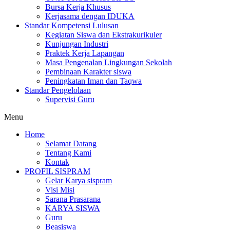
Bursa Kerja Khusus
Kerjasama dengan IDUKA
Standar Kompetensi Lulusan
Kegiatan Siswa dan Ekstrakurikuler
Kunjungan Industri
Praktek Kerja Lapangan
Masa Pengenalan Lingkungan Sekolah
Pembinaan Karakter siswa
Peningkatan Iman dan Taqwa
Standar Pengelolaan
Supervisi Guru
Menu
Home
Selamat Datang
Tentang Kami
Kontak
PROFIL SISPRAM
Gelar Karya sispram
Visi Misi
Sarana Prasarana
KARYA SISWA
Guru
Beasiswa