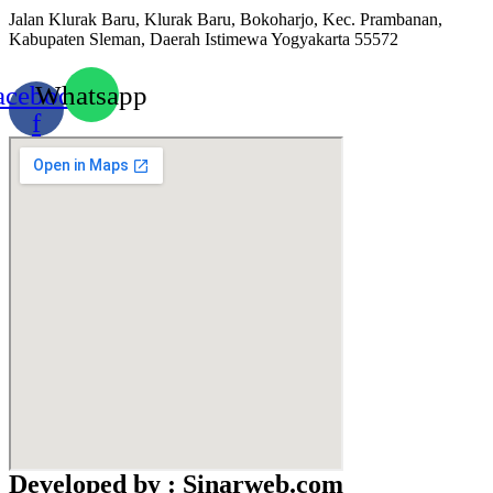
Jalan Klurak Baru, Klurak Baru, Bokoharjo, Kec. Prambanan,
Kabupaten Sleman, Daerah Istimewa Yogyakarta 55572
acebook-
Whatsapp
f
Developed by : Sinarweb.com