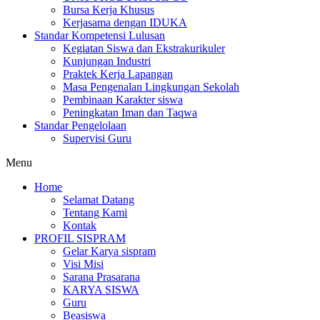
Bursa Kerja Khusus
Kerjasama dengan IDUKA
Standar Kompetensi Lulusan
Kegiatan Siswa dan Ekstrakurikuler
Kunjungan Industri
Praktek Kerja Lapangan
Masa Pengenalan Lingkungan Sekolah
Pembinaan Karakter siswa
Peningkatan Iman dan Taqwa
Standar Pengelolaan
Supervisi Guru
Menu
Home
Selamat Datang
Tentang Kami
Kontak
PROFIL SISPRAM
Gelar Karya sispram
Visi Misi
Sarana Prasarana
KARYA SISWA
Guru
Beasiswa