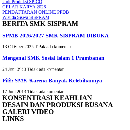
Unit Produksi SPICO
GELAR KARYA 2026
PENDAFTARAN ONLINE PPDB
Wisuda Siswa SISPRAM
BERITA SMK SISPRAM
SPMB 2026/2027 SMK SISPRAM DIBUKA
13 Oktober 2025
Tidak ada komentar
Slide Heading
Slide Heading
Slide Heading
Mengenal SMK Sosial Islam 1 Prambanan
Lorem ipsum dolor sit amet, consectetur adipiscing elit. Ut elit tellus,
Lorem ipsum dolor sit amet, consectetur adipiscing elit. Ut elit tellus,
Lorem ipsum dolor sit amet, consectetur adipiscing elit. Ut elit tellus,
24 Juni 2013
Tidak ada komentar
luctus nec ullamcorper mattis, pulvinar dapibus leo.
luctus nec ullamcorper mattis, pulvinar dapibus leo.
luctus nec ullamcorper mattis, pulvinar dapibus leo.
Pilih SMK Karena Banyak Kelebihannya
Click Here
Click Here
Click Here
17 Juni 2013
Tidak ada komentar
KONSENTRASI KEAHLIAN
DESAIN DAN PRODUKSI BUSANA
GALERI VIDEO
LINKS