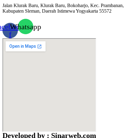
Jalan Klurak Baru, Klurak Baru, Bokoharjo, Kec. Prambanan,
Kabupaten Sleman, Daerah Istimewa Yogyakarta 55572
acebook-
Whatsapp
f
Developed by : Sinarweb.com