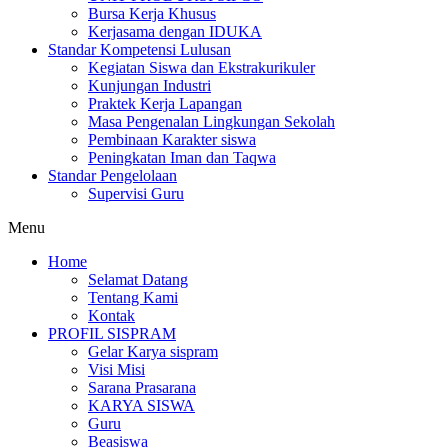
Bursa Kerja Khusus
Kerjasama dengan IDUKA
Standar Kompetensi Lulusan
Kegiatan Siswa dan Ekstrakurikuler
Kunjungan Industri
Praktek Kerja Lapangan
Masa Pengenalan Lingkungan Sekolah
Pembinaan Karakter siswa
Peningkatan Iman dan Taqwa
Standar Pengelolaan
Supervisi Guru
Menu
Home
Selamat Datang
Tentang Kami
Kontak
PROFIL SISPRAM
Gelar Karya sispram
Visi Misi
Sarana Prasarana
KARYA SISWA
Guru
Beasiswa