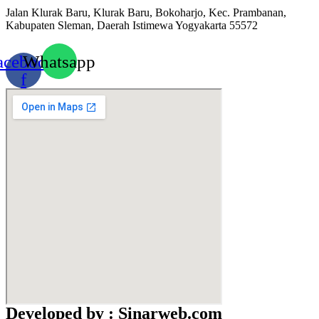
Jalan Klurak Baru, Klurak Baru, Bokoharjo, Kec. Prambanan,
Kabupaten Sleman, Daerah Istimewa Yogyakarta 55572
acebook-
Whatsapp
f
Developed by : Sinarweb.com