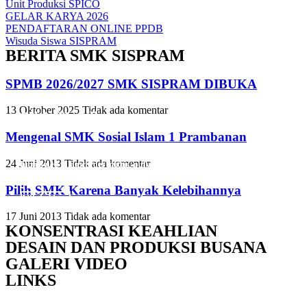
Unit Produksi SPICO
GELAR KARYA 2026
PENDAFTARAN ONLINE PPDB
Wisuda Siswa SISPRAM
BERITA SMK SISPRAM
SPMB 2026/2027 SMK SISPRAM DIBUKA
13 Oktober 2025
Tidak ada komentar
Slide Heading
Slide Heading
Slide Heading
Mengenal SMK Sosial Islam 1 Prambanan
Lorem ipsum dolor sit amet, consectetur adipiscing elit. Ut elit tellus,
Lorem ipsum dolor sit amet, consectetur adipiscing elit. Ut elit tellus,
Lorem ipsum dolor sit amet, consectetur adipiscing elit. Ut elit tellus,
24 Juni 2013
Tidak ada komentar
luctus nec ullamcorper mattis, pulvinar dapibus leo.
luctus nec ullamcorper mattis, pulvinar dapibus leo.
luctus nec ullamcorper mattis, pulvinar dapibus leo.
Pilih SMK Karena Banyak Kelebihannya
Click Here
Click Here
Click Here
17 Juni 2013
Tidak ada komentar
KONSENTRASI KEAHLIAN
DESAIN DAN PRODUKSI BUSANA
GALERI VIDEO
LINKS