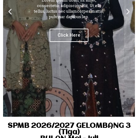
Lorem ipsum dolor sit amet,
consectetur adipiscing elit. Ut elit
tellus, luctus nec ullamcorper mattis,
pulvinar dapibus leo.
Click Here
SPMB 2026/2027 GELOMBANG 3
(Tiga)