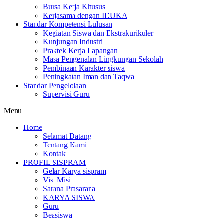
Bursa Kerja Khusus
Kerjasama dengan IDUKA
Standar Kompetensi Lulusan
Kegiatan Siswa dan Ekstrakurikuler
Kunjungan Industri
Praktek Kerja Lapangan
Masa Pengenalan Lingkungan Sekolah
Pembinaan Karakter siswa
Peningkatan Iman dan Taqwa
Standar Pengelolaan
Supervisi Guru
Menu
Home
Selamat Datang
Tentang Kami
Kontak
PROFIL SISPRAM
Gelar Karya sispram
Visi Misi
Sarana Prasarana
KARYA SISWA
Guru
Beasiswa