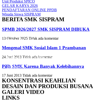
Unit Produksi SPICO
GELAR KARYA 2026
PENDAFTARAN ONLINE PPDB
Wisuda Siswa SISPRAM
BERITA SMK SISPRAM
SPMB 2026/2027 SMK SISPRAM DIBUKA
13 Oktober 2025
Tidak ada komentar
Slide Heading
Slide Heading
Slide Heading
Mengenal SMK Sosial Islam 1 Prambanan
Lorem ipsum dolor sit amet, consectetur adipiscing elit. Ut elit tellus,
Lorem ipsum dolor sit amet, consectetur adipiscing elit. Ut elit tellus,
Lorem ipsum dolor sit amet, consectetur adipiscing elit. Ut elit tellus,
24 Juni 2013
Tidak ada komentar
luctus nec ullamcorper mattis, pulvinar dapibus leo.
luctus nec ullamcorper mattis, pulvinar dapibus leo.
luctus nec ullamcorper mattis, pulvinar dapibus leo.
Pilih SMK Karena Banyak Kelebihannya
Click Here
Click Here
Click Here
17 Juni 2013
Tidak ada komentar
KONSENTRASI KEAHLIAN
DESAIN DAN PRODUKSI BUSANA
GALERI VIDEO
LINKS