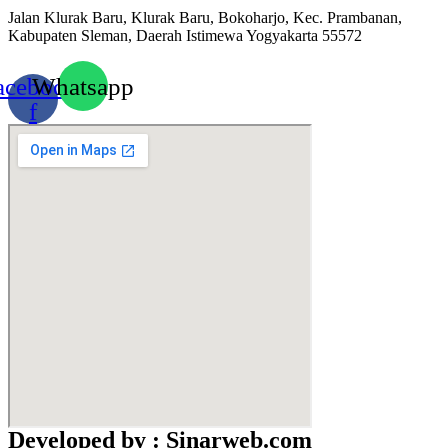
Jalan Klurak Baru, Klurak Baru, Bokoharjo, Kec. Prambanan,
Kabupaten Sleman, Daerah Istimewa Yogyakarta 55572
acebook-
Whatsapp
f
Developed by : Sinarweb.com