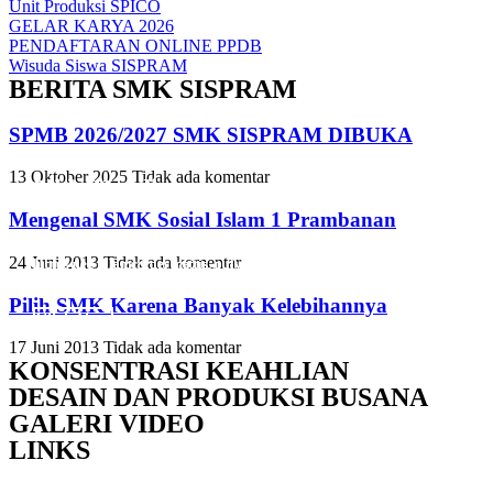
Unit Produksi SPICO
GELAR KARYA 2026
PENDAFTARAN ONLINE PPDB
Wisuda Siswa SISPRAM
BERITA SMK SISPRAM
SPMB 2026/2027 SMK SISPRAM DIBUKA
13 Oktober 2025
Tidak ada komentar
Slide Heading
Slide Heading
Slide Heading
Mengenal SMK Sosial Islam 1 Prambanan
Lorem ipsum dolor sit amet, consectetur adipiscing elit. Ut elit tellus,
Lorem ipsum dolor sit amet, consectetur adipiscing elit. Ut elit tellus,
Lorem ipsum dolor sit amet, consectetur adipiscing elit. Ut elit tellus,
24 Juni 2013
Tidak ada komentar
luctus nec ullamcorper mattis, pulvinar dapibus leo.
luctus nec ullamcorper mattis, pulvinar dapibus leo.
luctus nec ullamcorper mattis, pulvinar dapibus leo.
Pilih SMK Karena Banyak Kelebihannya
Click Here
Click Here
Click Here
17 Juni 2013
Tidak ada komentar
KONSENTRASI KEAHLIAN
DESAIN DAN PRODUKSI BUSANA
GALERI VIDEO
LINKS