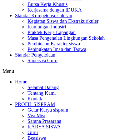
Bursa Kerja Khusus
Kerjasama dengan IDUKA
Standar Kompetensi Lulusan
Kegiatan Siswa dan Ekstrakurikuler
Kunjungan Industri
Praktek Kerja Lapangan
Masa Pengenalan Lingkungan Sekolah
Pembinaan Karakter siswa
Peningkatan Iman dan Taqwa
Standar Pengelolaan
Supervisi Guru
Menu
Home
Selamat Datang
Tentang Kami
Kontak
PROFIL SISPRAM
Gelar Karya sispram
Visi Misi
Sarana Prasarana
KARYA SISWA
Guru
Beasiswa