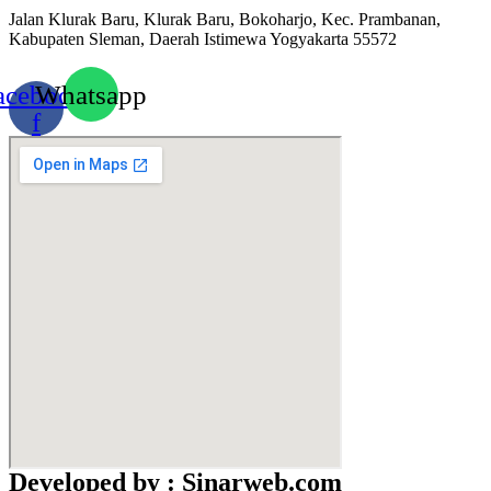
Jalan Klurak Baru, Klurak Baru, Bokoharjo, Kec. Prambanan,
Kabupaten Sleman, Daerah Istimewa Yogyakarta 55572
acebook-
Whatsapp
f
Developed by : Sinarweb.com