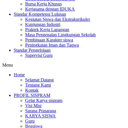
Bursa Kerja Khusus
Kerjasama dengan IDUKA
Standar Kompetensi Lulusan
Kegiatan Siswa dan Ekstrakurikuler
Kunjungan Industri
Praktek Kerja Lapangan
Masa Pengenalan Lingkungan Sekolah
Pembinaan Karakter siswa
Peningkatan Iman dan Taqwa
Standar Pengelolaan
Supervisi Guru
Menu
Home
Selamat Datang
Tentang Kami
Kontak
PROFIL SISPRAM
Gelar Karya sispram
Visi Misi
Sarana Prasarana
KARYA SISWA
Guru
Beasiswa