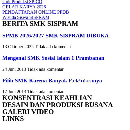
Unit Produksi SPICO
GELAR KARYA 2026
PENDAFTARAN ONLINE PPDB
Wisuda Siswa SISPRAM
BERITA SMK SISPRAM
SPMB 2026/2027 SMK SISPRAM DIBUKA
Slide Headin
Slide Headin
Slide Headin
13 Oktober 2025
Tidak ada komentar
Mengenal SMK Sosial Islam 1 Prambanan
Lorem ipsum dolor sit amet, c
Lorem ipsum dolor sit amet, c
Lorem ipsum dolor sit amet, c
24 Juni 2013
Tidak ada komentar
Pilih SMK Karena Banyak Kelebihannya
Click Here
Click Here
Click Here
17 Juni 2013
Tidak ada komentar
KONSENTRASI KEAHLIAN
DESAIN DAN PRODUKSI BUSANA
GALERI VIDEO
LINKS