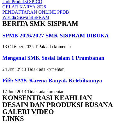
Unit Produksi SPICO
GELAR KARYA 2026
PENDAFTARAN ONLINE PPDB
Wisuda Siswa SISPRAM
BERITA SMK SISPRAM
SPMB 2026/2027 SMK SISPRAM DIBUKA
13 Oktober 2025
Tidak ada komentar
Slide Heading
Slide Heading
Slide Heading
Mengenal SMK Sosial Islam 1 Prambanan
Lorem ipsum dolor sit amet, consectetur adipiscing elit. Ut elit tellus,
Lorem ipsum dolor sit amet, consectetur adipiscing elit. Ut elit tellus,
Lorem ipsum dolor sit amet, consectetur adipiscing elit. Ut elit tellus,
24 Juni 2013
Tidak ada komentar
luctus nec ullamcorper mattis, pulvinar dapibus leo.
luctus nec ullamcorper mattis, pulvinar dapibus leo.
luctus nec ullamcorper mattis, pulvinar dapibus leo.
Pilih SMK Karena Banyak Kelebihannya
Click Here
Click Here
Click Here
17 Juni 2013
Tidak ada komentar
KONSENTRASI KEAHLIAN
DESAIN DAN PRODUKSI BUSANA
GALERI VIDEO
LINKS