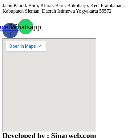
Jalan Klurak Baru, Klurak Baru, Bokoharjo, Kec. Prambanan,
Kabupaten Sleman, Daerah Istimewa Yogyakarta 55572
acebook-
Whatsapp
f
Developed by : Sinarweb.com