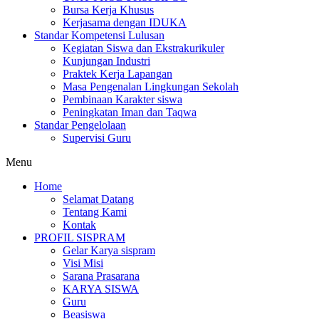
Bursa Kerja Khusus
Kerjasama dengan IDUKA
Standar Kompetensi Lulusan
Kegiatan Siswa dan Ekstrakurikuler
Kunjungan Industri
Praktek Kerja Lapangan
Masa Pengenalan Lingkungan Sekolah
Pembinaan Karakter siswa
Peningkatan Iman dan Taqwa
Standar Pengelolaan
Supervisi Guru
Menu
Home
Selamat Datang
Tentang Kami
Kontak
PROFIL SISPRAM
Gelar Karya sispram
Visi Misi
Sarana Prasarana
KARYA SISWA
Guru
Beasiswa