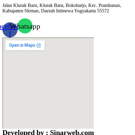
Jalan Klurak Baru, Klurak Baru, Bokoharjo, Kec. Prambanan,
Kabupaten Sleman, Daerah Istimewa Yogyakarta 55572
acebook-
Whatsapp
f
Developed by : Sinarweb.com