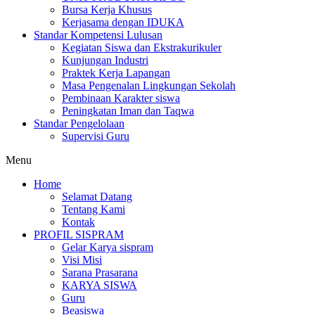
Bursa Kerja Khusus
Kerjasama dengan IDUKA
Standar Kompetensi Lulusan
Kegiatan Siswa dan Ekstrakurikuler
Kunjungan Industri
Praktek Kerja Lapangan
Masa Pengenalan Lingkungan Sekolah
Pembinaan Karakter siswa
Peningkatan Iman dan Taqwa
Standar Pengelolaan
Supervisi Guru
Menu
Home
Selamat Datang
Tentang Kami
Kontak
PROFIL SISPRAM
Gelar Karya sispram
Visi Misi
Sarana Prasarana
KARYA SISWA
Guru
Beasiswa