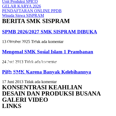
Unit Produksi SPICO
GELAR KARYA 2026
PENDAFTARAN ONLINE PPDB
Wisuda Siswa SISPRAM
BERITA SMK SISPRAM
SPMB 2026/2027 SMK SISPRAM DIBUKA
13 Oktober 2025
Tidak ada komentar
Slide Heading
Slide Heading
Slide Heading
Mengenal SMK Sosial Islam 1 Prambanan
Lorem ipsum dolor sit amet, consectetur adipiscing elit. Ut elit tellus,
Lorem ipsum dolor sit amet, consectetur adipiscing elit. Ut elit tellus,
Lorem ipsum dolor sit amet, consectetur adipiscing elit. Ut elit tellus,
24 Juni 2013
Tidak ada komentar
luctus nec ullamcorper mattis, pulvinar dapibus leo.
luctus nec ullamcorper mattis, pulvinar dapibus leo.
luctus nec ullamcorper mattis, pulvinar dapibus leo.
Pilih SMK Karena Banyak Kelebihannya
Click Here
Click Here
Click Here
17 Juni 2013
Tidak ada komentar
KONSENTRASI KEAHLIAN
DESAIN DAN PRODUKSI BUSANA
GALERI VIDEO
LINKS