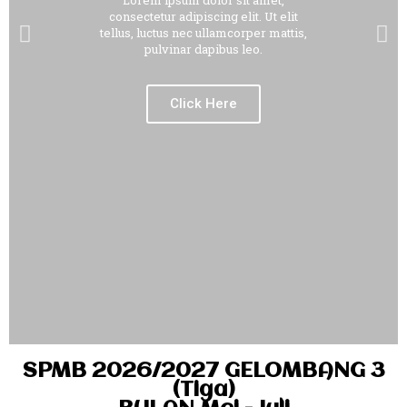
Lorem ipsum dolor sit amet,
consectetur adipiscing elit. Ut elit
tellus, luctus nec ullamcorper mattis,
pulvinar dapibus leo.
Click Here
SPMB 2026/2027 GELOMBANG 3
(Tiga)