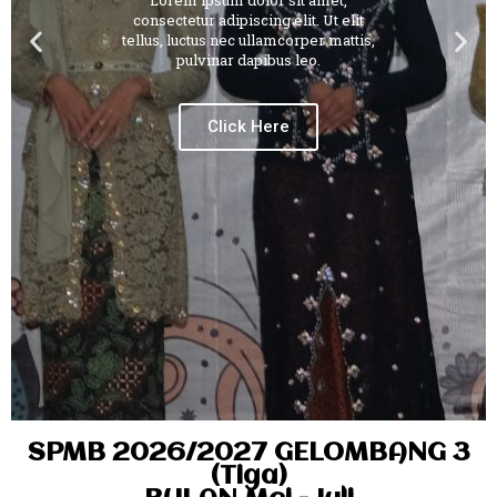
Lorem ipsum dolor sit amet,
consectetur adipiscing elit. Ut elit
tellus, luctus nec ullamcorper mattis,
pulvinar dapibus leo.
Click Here
SPMB 2026/2027 GELOMBANG 3
(Tiga)