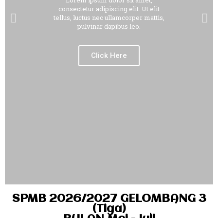
Lorem ipsum dolor sit amet,
consectetur adipiscing elit. Ut elit
tellus, luctus nec ullamcorper mattis,
pulvinar dapibus leo.
Click Here
SPMB 2026/2027 GELOMBANG 3
(Tiga)