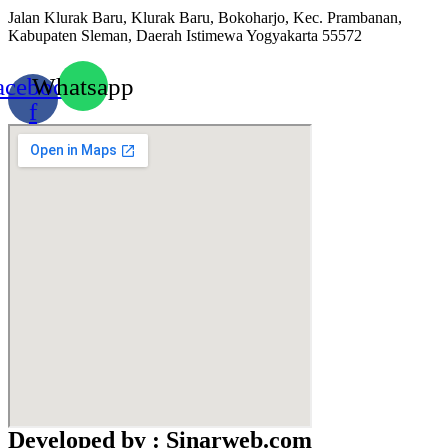
Jalan Klurak Baru, Klurak Baru, Bokoharjo, Kec. Prambanan,
Kabupaten Sleman, Daerah Istimewa Yogyakarta 55572
acebook-
Whatsapp
f
Developed by : Sinarweb.com