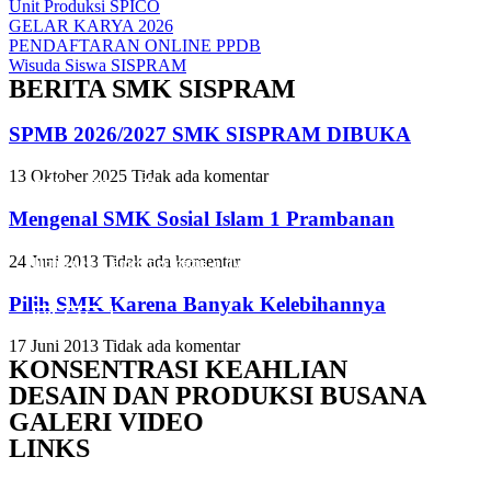
Unit Produksi SPICO
GELAR KARYA 2026
PENDAFTARAN ONLINE PPDB
Wisuda Siswa SISPRAM
BERITA SMK SISPRAM
SPMB 2026/2027 SMK SISPRAM DIBUKA
13 Oktober 2025
Tidak ada komentar
Slide Heading
Slide Heading
Slide Heading
Mengenal SMK Sosial Islam 1 Prambanan
Lorem ipsum dolor sit amet, consectetur adipiscing elit. Ut elit tellus,
Lorem ipsum dolor sit amet, consectetur adipiscing elit. Ut elit tellus,
Lorem ipsum dolor sit amet, consectetur adipiscing elit. Ut elit tellus,
24 Juni 2013
Tidak ada komentar
luctus nec ullamcorper mattis, pulvinar dapibus leo.
luctus nec ullamcorper mattis, pulvinar dapibus leo.
luctus nec ullamcorper mattis, pulvinar dapibus leo.
Pilih SMK Karena Banyak Kelebihannya
Click Here
Click Here
Click Here
17 Juni 2013
Tidak ada komentar
KONSENTRASI KEAHLIAN
DESAIN DAN PRODUKSI BUSANA
GALERI VIDEO
LINKS