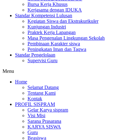
Bursa Kerja Khusus
Kerjasama dengan IDUKA
Standar Kompetensi Lulusan
Kegiatan Siswa dan Ekstrakurikuler
Kunjungan Industri
Praktek Kerja Lapangan
Masa Pengenalan Lingkungan Sekolah
Pembinaan Karakter siswa
Peningkatan Iman dan Taqwa
Standar Pengelolaan
Supervisi Guru
Menu
Home
Selamat Datang
Tentang Kami
Kontak
PROFIL SISPRAM
Gelar Karya sispram
Visi Misi
Sarana Prasarana
KARYA SISWA
Guru
Beasiswa