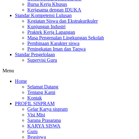
Bursa Kerja Khusus
Kerjasama dengan IDUKA
Standar Kompetensi Lulusan
Kegiatan Siswa dan Ekstrakurikuler
Kunjungan Industri
Praktek Kerja Lapangan
Masa Pengenalan Lingkungan Sekolah
Pembinaan Karakter siswa
Peningkatan Iman dan Taqwa
Standar Pengelolaan
Supervisi Guru
Menu
Home
Selamat Datang
Tentang Kami
Kontak
PROFIL SISPRAM
Gelar Karya sispram
Visi Misi
Sarana Prasarana
KARYA SISWA
Guru
Beasiswa