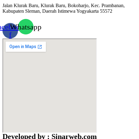
Jalan Klurak Baru, Klurak Baru, Bokoharjo, Kec. Prambanan,
Kabupaten Sleman, Daerah Istimewa Yogyakarta 55572
acebook-
Whatsapp
f
Developed by : Sinarweb.com