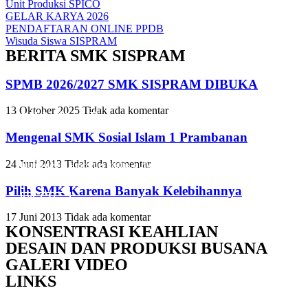
Unit Produksi SPICO
GELAR KARYA 2026
PENDAFTARAN ONLINE PPDB
Wisuda Siswa SISPRAM
BERITA SMK SISPRAM
SPMB 2026/2027 SMK SISPRAM DIBUKA
13 Oktober 2025
Tidak ada komentar
Slide Heading
Slide Heading
Slide Heading
Mengenal SMK Sosial Islam 1 Prambanan
Lorem ipsum dolor sit amet, consectetur adipiscing elit. Ut elit tellus,
Lorem ipsum dolor sit amet, consectetur adipiscing elit. Ut elit tellus,
Lorem ipsum dolor sit amet, consectetur adipiscing elit. Ut elit tellus,
24 Juni 2013
Tidak ada komentar
luctus nec ullamcorper mattis, pulvinar dapibus leo.
luctus nec ullamcorper mattis, pulvinar dapibus leo.
luctus nec ullamcorper mattis, pulvinar dapibus leo.
Pilih SMK Karena Banyak Kelebihannya
Click Here
Click Here
Click Here
17 Juni 2013
Tidak ada komentar
KONSENTRASI KEAHLIAN
DESAIN DAN PRODUKSI BUSANA
GALERI VIDEO
LINKS