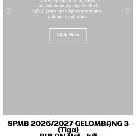
Lorem ipsum dolor sit amet,
consectetur adipiscing elit. Ut elit
tellus, luctus nec ullamcorper mattis,
pulvinar dapibus leo.
Click Here
SPMB 2026/2027 GELOMBANG 3
(Tiga)