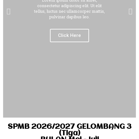
Lorem ipsum dolor sit amet,
consectetur adipiscing elit. Ut elit
tellus, luctus nec ullamcorper mattis,
pulvinar dapibus leo.
Click Here
SPMB 2026/2027 GELOMBANG 3
(Tiga)