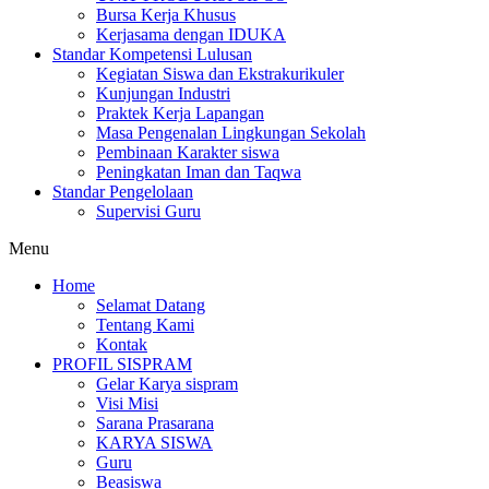
Bursa Kerja Khusus
Kerjasama dengan IDUKA
Standar Kompetensi Lulusan
Kegiatan Siswa dan Ekstrakurikuler
Kunjungan Industri
Praktek Kerja Lapangan
Masa Pengenalan Lingkungan Sekolah
Pembinaan Karakter siswa
Peningkatan Iman dan Taqwa
Standar Pengelolaan
Supervisi Guru
Menu
Home
Selamat Datang
Tentang Kami
Kontak
PROFIL SISPRAM
Gelar Karya sispram
Visi Misi
Sarana Prasarana
KARYA SISWA
Guru
Beasiswa