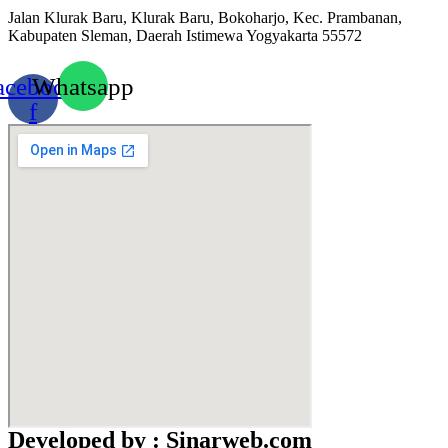
Jalan Klurak Baru, Klurak Baru, Bokoharjo, Kec. Prambanan,
Kabupaten Sleman, Daerah Istimewa Yogyakarta 55572
acebook-
Whatsapp
f
Developed by : Sinarweb.com