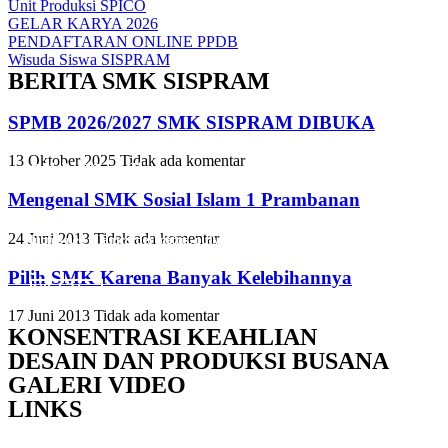
Unit Produksi SPICO
GELAR KARYA 2026
PENDAFTARAN ONLINE PPDB
Wisuda Siswa SISPRAM
BERITA SMK SISPRAM
SPMB 2026/2027 SMK SISPRAM DIBUKA
13 Oktober 2025
Tidak ada komentar
Slide Heading
Slide Heading
Slide Heading
Mengenal SMK Sosial Islam 1 Prambanan
Lorem ipsum dolor sit amet, consectetur adipiscing elit. Ut elit tellus,
Lorem ipsum dolor sit amet, consectetur adipiscing elit. Ut elit tellus,
Lorem ipsum dolor sit amet, consectetur adipiscing elit. Ut elit tellus,
24 Juni 2013
Tidak ada komentar
luctus nec ullamcorper mattis, pulvinar dapibus leo.
luctus nec ullamcorper mattis, pulvinar dapibus leo.
luctus nec ullamcorper mattis, pulvinar dapibus leo.
Pilih SMK Karena Banyak Kelebihannya
Click Here
Click Here
Click Here
17 Juni 2013
Tidak ada komentar
KONSENTRASI KEAHLIAN
DESAIN DAN PRODUKSI BUSANA
GALERI VIDEO
LINKS