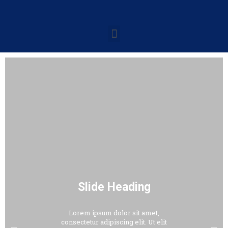
Slide Heading
Lorem ipsum dolor sit amet,
consectetur adipiscing elit. Ut elit