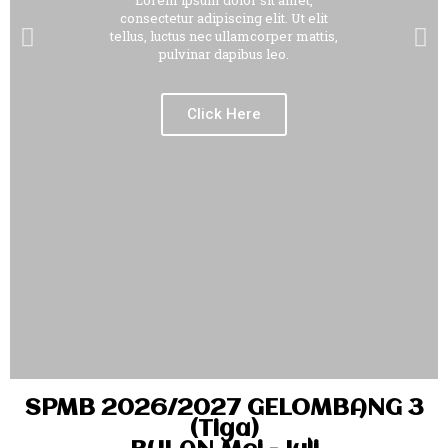
Lorem ipsum dolor sit amet,
consectetur adipiscing elit. Ut elit
tellus, luctus nec ullamcorper mattis,
pulvinar dapibus leo.
Click Here
SPMB 2026/2027 GELOMBANG 3
(Tiga)