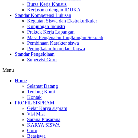
Bursa Kerja Khusus
Kerjasama dengan IDUKA
Standar Kompetensi Lulusan
Kegiatan Siswa dan Ekstrakurikuler
Kunjungan Industri
Praktek Kerja Lapangan
Masa Pengenalan Lingkungan Sekolah
Pembinaan Karakter siswa
Peningkatan Iman dan Taqwa
Standar Pengelolaan
Supervisi Guru
Menu
Home
Selamat Datang
Tentang Kami
Kontak
PROFIL SISPRAM
Gelar Karya sispram
Visi Misi
Sarana Prasarana
KARYA SISWA
Guru
Beasiswa