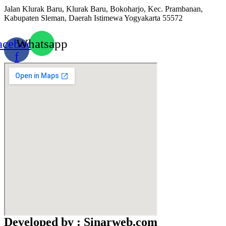
Jalan Klurak Baru, Klurak Baru, Bokoharjo, Kec. Prambanan,
Kabupaten Sleman, Daerah Istimewa Yogyakarta 55572
acebook-
Whatsapp
f
Developed by : Sinarweb.com