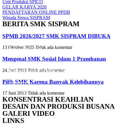
Unit Produksi SPICO
GELAR KARYA 2026
PENDAFTARAN ONLINE PPDB
Wisuda Siswa SISPRAM
BERITA SMK SISPRAM
SPMB 2026/2027 SMK SISPRAM DIBUKA
13 Oktober 2025
Tidak ada komentar
Slide Heading
Slide Heading
Slide Heading
Mengenal SMK Sosial Islam 1 Prambanan
Lorem ipsum dolor sit amet, consectetur adipiscing elit. Ut elit tellus,
Lorem ipsum dolor sit amet, consectetur adipiscing elit. Ut elit tellus,
Lorem ipsum dolor sit amet, consectetur adipiscing elit. Ut elit tellus,
24 Juni 2013
Tidak ada komentar
luctus nec ullamcorper mattis, pulvinar dapibus leo.
luctus nec ullamcorper mattis, pulvinar dapibus leo.
luctus nec ullamcorper mattis, pulvinar dapibus leo.
Pilih SMK Karena Banyak Kelebihannya
Click Here
Click Here
Click Here
17 Juni 2013
Tidak ada komentar
KONSENTRASI KEAHLIAN
DESAIN DAN PRODUKSI BUSANA
GALERI VIDEO
LINKS