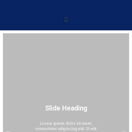
Slide Heading
Lorem ipsum dolor sit amet,
consectetur adipiscing elit. Ut elit