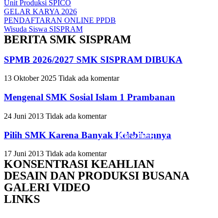
Unit Produksi SPICO
GELAR KARYA 2026
PENDAFTARAN ONLINE PPDB
Wisuda Siswa SISPRAM
BERITA SMK SISPRAM
SPMB 2026/2027 SMK SISPRAM DIBUKA
Slide Headin
Slide Headin
Slide Headin
13 Oktober 2025
Tidak ada komentar
Mengenal SMK Sosial Islam 1 Prambanan
Lorem ipsum dolor sit amet, c
Lorem ipsum dolor sit amet, c
Lorem ipsum dolor sit amet, c
24 Juni 2013
Tidak ada komentar
Pilih SMK Karena Banyak Kelebihannya
Click Here
Click Here
Click Here
17 Juni 2013
Tidak ada komentar
KONSENTRASI KEAHLIAN
DESAIN DAN PRODUKSI BUSANA
GALERI VIDEO
LINKS