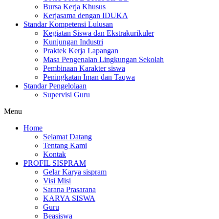
Bursa Kerja Khusus
Kerjasama dengan IDUKA
Standar Kompetensi Lulusan
Kegiatan Siswa dan Ekstrakurikuler
Kunjungan Industri
Praktek Kerja Lapangan
Masa Pengenalan Lingkungan Sekolah
Pembinaan Karakter siswa
Peningkatan Iman dan Taqwa
Standar Pengelolaan
Supervisi Guru
Menu
Home
Selamat Datang
Tentang Kami
Kontak
PROFIL SISPRAM
Gelar Karya sispram
Visi Misi
Sarana Prasarana
KARYA SISWA
Guru
Beasiswa