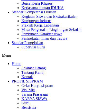
Bursa Kerja Khusus
Kerjasama dengan IDUKA
Standar Kompetensi Lulusan
Kegiatan Siswa dan Ekstrakurikuler
Kunjungan Industri
Praktek Kerja Lapangan
Masa Pengenalan Lingkungan Sekolah
Pembinaan Karakter siswa
Peningkatan Iman dan Taqwa
Standar Pengelolaan
Supervisi Guru
Menu
Home
Selamat Datang
Tentang Kami
Kontak
PROFIL SISPRAM
Gelar Karya sispram
Visi Misi
Sarana Prasarana
KARYA SISWA
Guru
Beasiswa