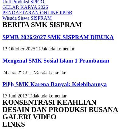
Unit Produksi SPICO
GELAR KARYA 2026
PENDAFTARAN ONLINE PPDB
Wisuda Siswa SISPRAM
BERITA SMK SISPRAM
SPMB 2026/2027 SMK SISPRAM DIBUKA
13 Oktober 2025
Tidak ada komentar
Slide Heading
Slide Heading
Slide Heading
Mengenal SMK Sosial Islam 1 Prambanan
Lorem ipsum dolor sit amet, consectetur adipiscing elit. Ut elit tellus,
Lorem ipsum dolor sit amet, consectetur adipiscing elit. Ut elit tellus,
Lorem ipsum dolor sit amet, consectetur adipiscing elit. Ut elit tellus,
24 Juni 2013
Tidak ada komentar
luctus nec ullamcorper mattis, pulvinar dapibus leo.
luctus nec ullamcorper mattis, pulvinar dapibus leo.
luctus nec ullamcorper mattis, pulvinar dapibus leo.
Pilih SMK Karena Banyak Kelebihannya
Click Here
Click Here
Click Here
17 Juni 2013
Tidak ada komentar
KONSENTRASI KEAHLIAN
DESAIN DAN PRODUKSI BUSANA
GALERI VIDEO
LINKS