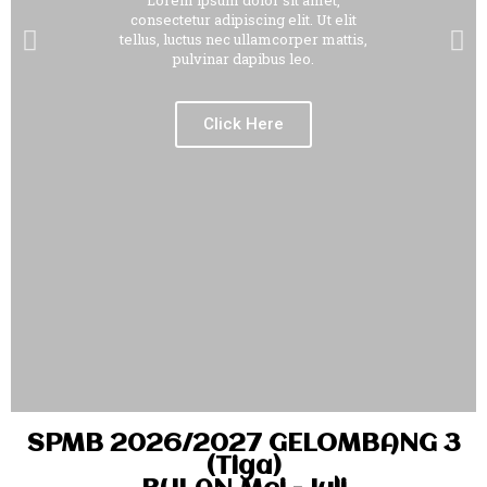
Lorem ipsum dolor sit amet,
consectetur adipiscing elit. Ut elit
tellus, luctus nec ullamcorper mattis,
pulvinar dapibus leo.
Click Here
SPMB 2026/2027 GELOMBANG 3
(Tiga)