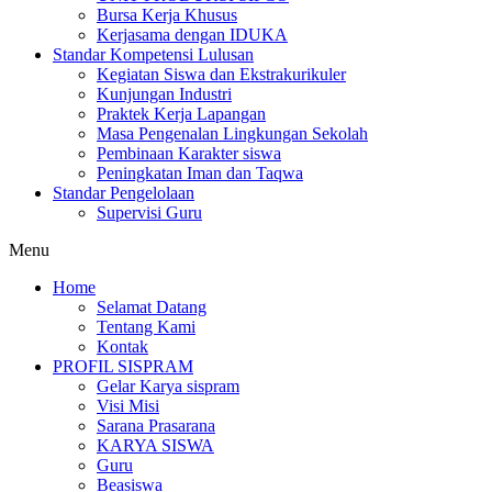
Bursa Kerja Khusus
Kerjasama dengan IDUKA
Standar Kompetensi Lulusan
Kegiatan Siswa dan Ekstrakurikuler
Kunjungan Industri
Praktek Kerja Lapangan
Masa Pengenalan Lingkungan Sekolah
Pembinaan Karakter siswa
Peningkatan Iman dan Taqwa
Standar Pengelolaan
Supervisi Guru
Menu
Home
Selamat Datang
Tentang Kami
Kontak
PROFIL SISPRAM
Gelar Karya sispram
Visi Misi
Sarana Prasarana
KARYA SISWA
Guru
Beasiswa