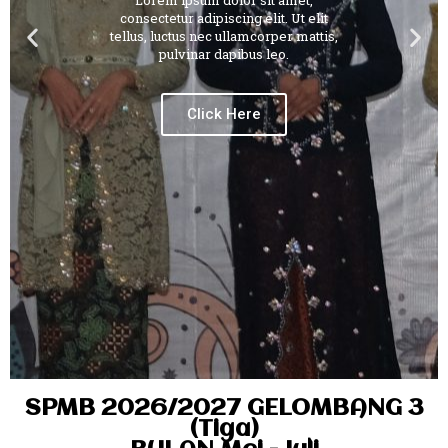
Lorem ipsum dolor sit amet,
consectetur adipiscing elit. Ut elit
tellus, luctus nec ullamcorper mattis,
pulvinar dapibus leo.
Click Here
SPMB 2026/2027 GELOMBANG 3
(Tiga)