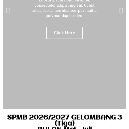
Lorem ipsum dolor sit amet,
consectetur adipiscing elit. Ut elit
tellus, luctus nec ullamcorper mattis,
pulvinar dapibus leo.
Click Here
SPMB 2026/2027 GELOMBANG 3
(Tiga)