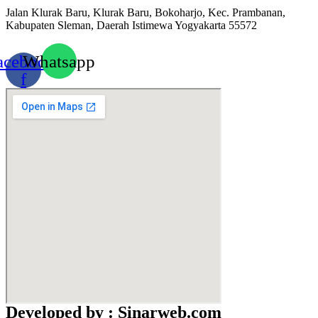
Jalan Klurak Baru, Klurak Baru, Bokoharjo, Kec. Prambanan,
Kabupaten Sleman, Daerah Istimewa Yogyakarta 55572
acebook-
Whatsapp
f
Developed by : Sinarweb.com