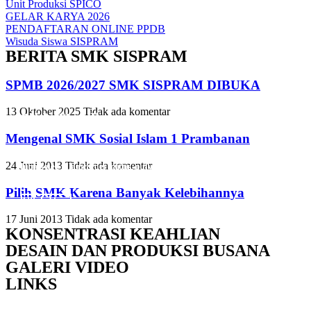
Unit Produksi SPICO
GELAR KARYA 2026
PENDAFTARAN ONLINE PPDB
Wisuda Siswa SISPRAM
BERITA SMK SISPRAM
SPMB 2026/2027 SMK SISPRAM DIBUKA
13 Oktober 2025
Tidak ada komentar
Slide Heading
Slide Heading
Slide Heading
Mengenal SMK Sosial Islam 1 Prambanan
Lorem ipsum dolor sit amet, consectetur adipiscing elit. Ut elit tellus,
Lorem ipsum dolor sit amet, consectetur adipiscing elit. Ut elit tellus,
Lorem ipsum dolor sit amet, consectetur adipiscing elit. Ut elit tellus,
24 Juni 2013
Tidak ada komentar
luctus nec ullamcorper mattis, pulvinar dapibus leo.
luctus nec ullamcorper mattis, pulvinar dapibus leo.
luctus nec ullamcorper mattis, pulvinar dapibus leo.
Pilih SMK Karena Banyak Kelebihannya
Click Here
Click Here
Click Here
17 Juni 2013
Tidak ada komentar
KONSENTRASI KEAHLIAN
DESAIN DAN PRODUKSI BUSANA
GALERI VIDEO
LINKS