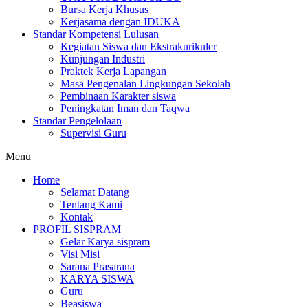
Bursa Kerja Khusus
Kerjasama dengan IDUKA
Standar Kompetensi Lulusan
Kegiatan Siswa dan Ekstrakurikuler
Kunjungan Industri
Praktek Kerja Lapangan
Masa Pengenalan Lingkungan Sekolah
Pembinaan Karakter siswa
Peningkatan Iman dan Taqwa
Standar Pengelolaan
Supervisi Guru
Menu
Home
Selamat Datang
Tentang Kami
Kontak
PROFIL SISPRAM
Gelar Karya sispram
Visi Misi
Sarana Prasarana
KARYA SISWA
Guru
Beasiswa