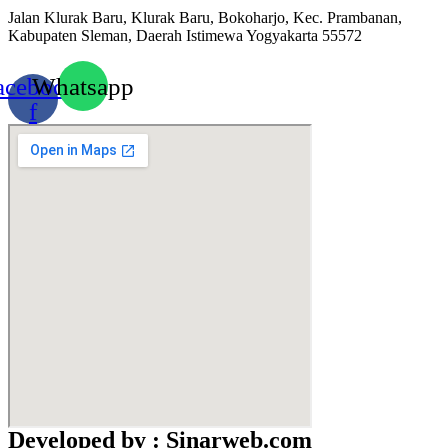
Jalan Klurak Baru, Klurak Baru, Bokoharjo, Kec. Prambanan,
Kabupaten Sleman, Daerah Istimewa Yogyakarta 55572
acebook-
Whatsapp
f
Developed by : Sinarweb.com