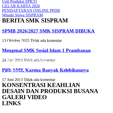
Unit Produksi SPICO
GELAR KARYA 2026
PENDAFTARAN ONLINE PPDB
Wisuda Siswa SISPRAM
BERITA SMK SISPRAM
SPMB 2026/2027 SMK SISPRAM DIBUKA
13 Oktober 2025
Tidak ada komentar
Slide Heading
Slide Heading
Slide Heading
Mengenal SMK Sosial Islam 1 Prambanan
Lorem ipsum dolor sit amet, consectetur adipiscing elit. Ut elit tellus,
Lorem ipsum dolor sit amet, consectetur adipiscing elit. Ut elit tellus,
Lorem ipsum dolor sit amet, consectetur adipiscing elit. Ut elit tellus,
24 Juni 2013
Tidak ada komentar
luctus nec ullamcorper mattis, pulvinar dapibus leo.
luctus nec ullamcorper mattis, pulvinar dapibus leo.
luctus nec ullamcorper mattis, pulvinar dapibus leo.
Pilih SMK Karena Banyak Kelebihannya
Click Here
Click Here
Click Here
17 Juni 2013
Tidak ada komentar
KONSENTRASI KEAHLIAN
DESAIN DAN PRODUKSI BUSANA
GALERI VIDEO
LINKS