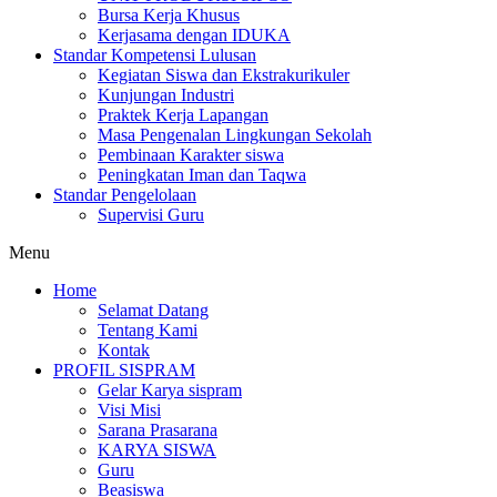
Bursa Kerja Khusus
Kerjasama dengan IDUKA
Standar Kompetensi Lulusan
Kegiatan Siswa dan Ekstrakurikuler
Kunjungan Industri
Praktek Kerja Lapangan
Masa Pengenalan Lingkungan Sekolah
Pembinaan Karakter siswa
Peningkatan Iman dan Taqwa
Standar Pengelolaan
Supervisi Guru
Menu
Home
Selamat Datang
Tentang Kami
Kontak
PROFIL SISPRAM
Gelar Karya sispram
Visi Misi
Sarana Prasarana
KARYA SISWA
Guru
Beasiswa