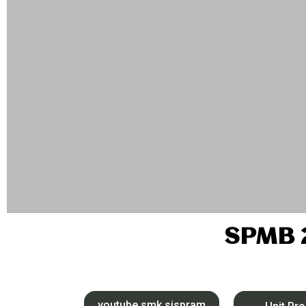
SPMB 
youtube smk sispram