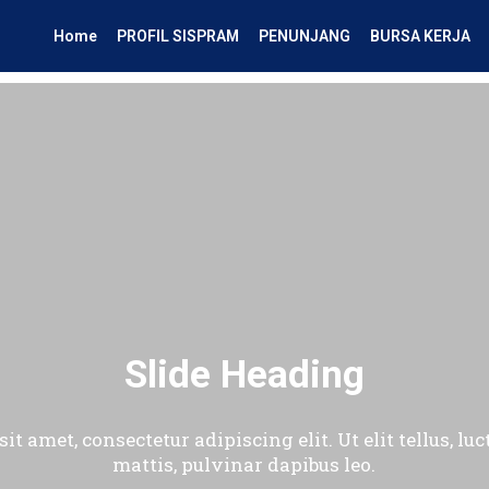
Home
PROFIL SISPRAM
PENUNJANG
BURSA KERJA
Slide Heading
t amet, consectetur adipiscing elit. Ut elit tellus, l
mattis, pulvinar dapibus leo.