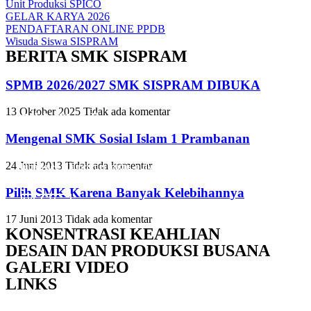
Unit Produksi SPICO
GELAR KARYA 2026
PENDAFTARAN ONLINE PPDB
Wisuda Siswa SISPRAM
BERITA SMK SISPRAM
SPMB 2026/2027 SMK SISPRAM DIBUKA
13 Oktober 2025
Tidak ada komentar
Slide Heading
Slide Heading
Slide Heading
Mengenal SMK Sosial Islam 1 Prambanan
Lorem ipsum dolor sit amet, consectetur adipiscing elit. Ut elit tellus,
Lorem ipsum dolor sit amet, consectetur adipiscing elit. Ut elit tellus,
Lorem ipsum dolor sit amet, consectetur adipiscing elit. Ut elit tellus,
24 Juni 2013
Tidak ada komentar
luctus nec ullamcorper mattis, pulvinar dapibus leo.
luctus nec ullamcorper mattis, pulvinar dapibus leo.
luctus nec ullamcorper mattis, pulvinar dapibus leo.
Pilih SMK Karena Banyak Kelebihannya
Click Here
Click Here
Click Here
17 Juni 2013
Tidak ada komentar
KONSENTRASI KEAHLIAN
DESAIN DAN PRODUKSI BUSANA
GALERI VIDEO
LINKS