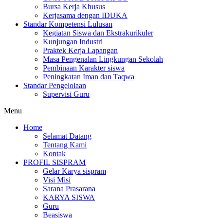
Bursa Kerja Khusus
Kerjasama dengan IDUKA
Standar Kompetensi Lulusan
Kegiatan Siswa dan Ekstrakurikuler
Kunjungan Industri
Praktek Kerja Lapangan
Masa Pengenalan Lingkungan Sekolah
Pembinaan Karakter siswa
Peningkatan Iman dan Taqwa
Standar Pengelolaan
Supervisi Guru
Menu
Home
Selamat Datang
Tentang Kami
Kontak
PROFIL SISPRAM
Gelar Karya sispram
Visi Misi
Sarana Prasarana
KARYA SISWA
Guru
Beasiswa