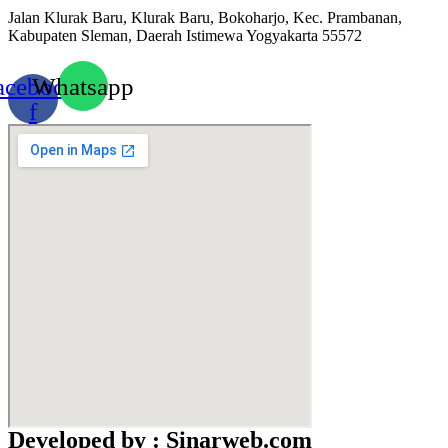
Jalan Klurak Baru, Klurak Baru, Bokoharjo, Kec. Prambanan,
Kabupaten Sleman, Daerah Istimewa Yogyakarta 55572
acebook-
Whatsapp
f
Developed by : Sinarweb.com