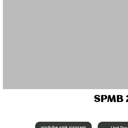
SPMB 
youtube smk sispram