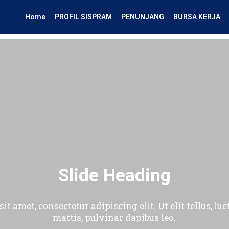
Home
PROFIL SISPRAM
PENUNJANG
BURSA KERJA
Slide Heading
t amet, consectetur adipiscing elit. Ut elit tellus, l
mattis, pulvinar dapibus leo.