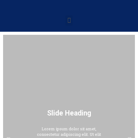
Slide Heading
Lorem ipsum dolor sit amet,
consectetur adipiscing elit. Ut elit