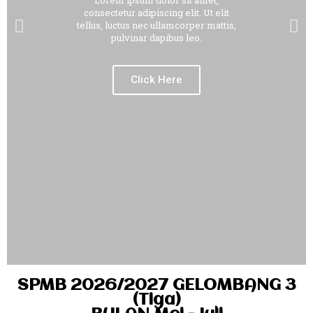
Lorem ipsum dolor sit amet,
consectetur adipiscing elit. Ut elit
tellus, luctus nec ullamcorper mattis,
pulvinar dapibus leo.
Click Here
SPMB 2026/2027 GELOMBANG 3
(Tiga)