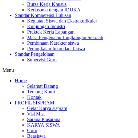
Bursa Kerja Khusus
Kerjasama dengan IDUKA
Standar Kompetensi Lulusan
Kegiatan Siswa dan Ekstrakurikuler
Kunjungan Industri
Praktek Kerja Lapangan
Masa Pengenalan Lingkungan Sekolah
Pembinaan Karakter siswa
Peningkatan Iman dan Taqwa
Standar Pengelolaan
Supervisi Guru
Menu
Home
Selamat Datang
Tentang Kami
Kontak
PROFIL SISPRAM
Gelar Karya sispram
Visi Misi
Sarana Prasarana
KARYA SISWA
Guru
Beasiswa