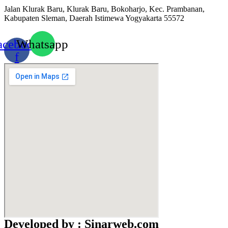
Jalan Klurak Baru, Klurak Baru, Bokoharjo, Kec. Prambanan,
Kabupaten Sleman, Daerah Istimewa Yogyakarta 55572
acebook-
Whatsapp
f
Developed by : Sinarweb.com