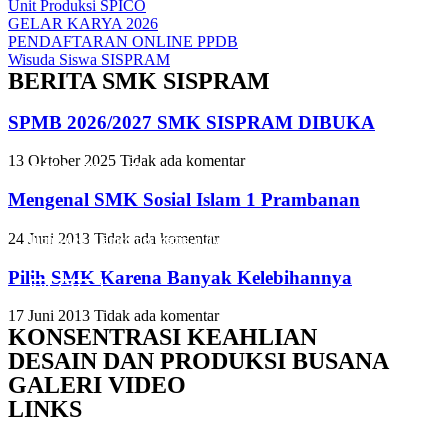
Unit Produksi SPICO
GELAR KARYA 2026
PENDAFTARAN ONLINE PPDB
Wisuda Siswa SISPRAM
BERITA SMK SISPRAM
SPMB 2026/2027 SMK SISPRAM DIBUKA
13 Oktober 2025
Tidak ada komentar
Slide Heading
Slide Heading
Slide Heading
Mengenal SMK Sosial Islam 1 Prambanan
Lorem ipsum dolor sit amet, consectetur adipiscing elit. Ut elit tellus,
Lorem ipsum dolor sit amet, consectetur adipiscing elit. Ut elit tellus,
Lorem ipsum dolor sit amet, consectetur adipiscing elit. Ut elit tellus,
24 Juni 2013
Tidak ada komentar
luctus nec ullamcorper mattis, pulvinar dapibus leo.
luctus nec ullamcorper mattis, pulvinar dapibus leo.
luctus nec ullamcorper mattis, pulvinar dapibus leo.
Pilih SMK Karena Banyak Kelebihannya
Click Here
Click Here
Click Here
17 Juni 2013
Tidak ada komentar
KONSENTRASI KEAHLIAN
DESAIN DAN PRODUKSI BUSANA
GALERI VIDEO
LINKS