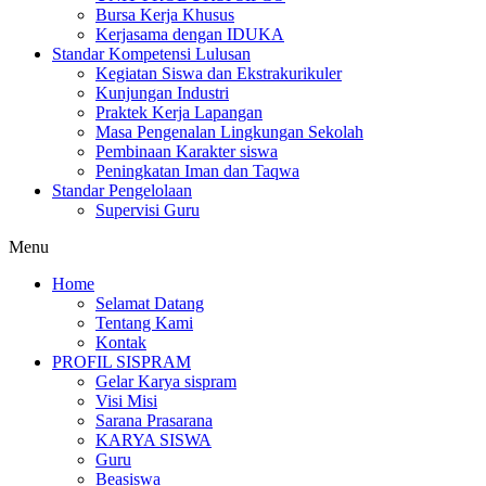
Bursa Kerja Khusus
Kerjasama dengan IDUKA
Standar Kompetensi Lulusan
Kegiatan Siswa dan Ekstrakurikuler
Kunjungan Industri
Praktek Kerja Lapangan
Masa Pengenalan Lingkungan Sekolah
Pembinaan Karakter siswa
Peningkatan Iman dan Taqwa
Standar Pengelolaan
Supervisi Guru
Menu
Home
Selamat Datang
Tentang Kami
Kontak
PROFIL SISPRAM
Gelar Karya sispram
Visi Misi
Sarana Prasarana
KARYA SISWA
Guru
Beasiswa