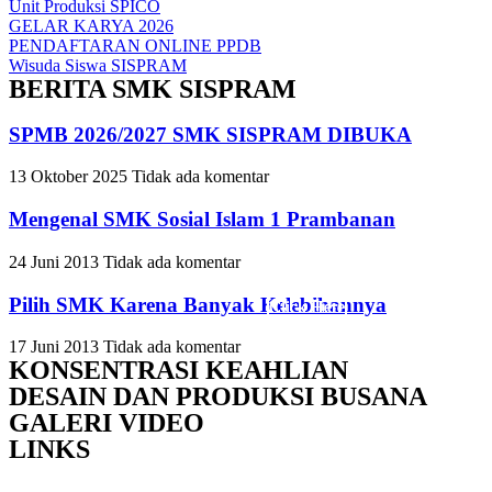
Unit Produksi SPICO
GELAR KARYA 2026
PENDAFTARAN ONLINE PPDB
Wisuda Siswa SISPRAM
BERITA SMK SISPRAM
SPMB 2026/2027 SMK SISPRAM DIBUKA
Slide Headin
Slide Headin
Slide Headin
13 Oktober 2025
Tidak ada komentar
Mengenal SMK Sosial Islam 1 Prambanan
Lorem ipsum dolor sit amet, c
Lorem ipsum dolor sit amet, c
Lorem ipsum dolor sit amet, c
24 Juni 2013
Tidak ada komentar
Pilih SMK Karena Banyak Kelebihannya
Click Here
Click Here
Click Here
17 Juni 2013
Tidak ada komentar
KONSENTRASI KEAHLIAN
DESAIN DAN PRODUKSI BUSANA
GALERI VIDEO
LINKS