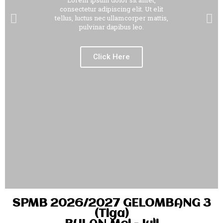
Lorem ipsum dolor sit amet,
consectetur adipiscing elit. Ut elit
tellus, luctus nec ullamcorper mattis,
pulvinar dapibus leo.
Click Here
SPMB 2026/2027 GELOMBANG 3
(Tiga)