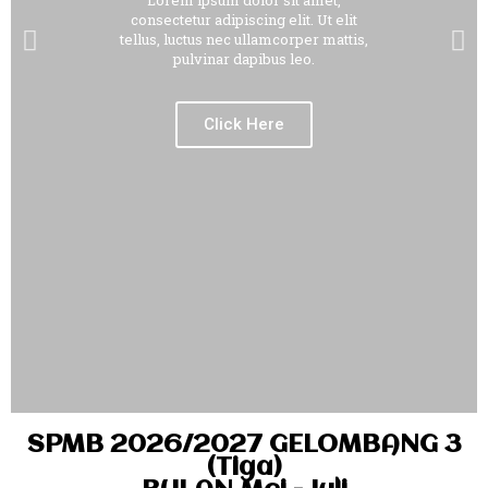
Lorem ipsum dolor sit amet,
consectetur adipiscing elit. Ut elit
tellus, luctus nec ullamcorper mattis,
pulvinar dapibus leo.
Click Here
SPMB 2026/2027 GELOMBANG 3
(Tiga)