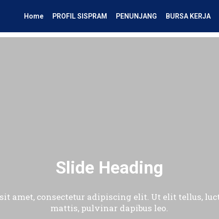
Home
PROFIL SISPRAM
PENUNJANG
BURSA KERJA
Slide Heading
t amet, consectetur adipiscing elit. Ut elit tellus, l
mattis, pulvinar dapibus leo.