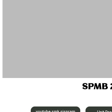
SPMB 
youtube smk sispram