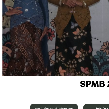
SPMB 
youtube smk sispram