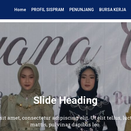
Home
PROFIL SISPRAM
PENUNJANG
BURSA KERJA
Slide Heading
t amet, consectetur adipiscing elit. Ut elit tellus, l
mattis, pulvinar dapibus leo.