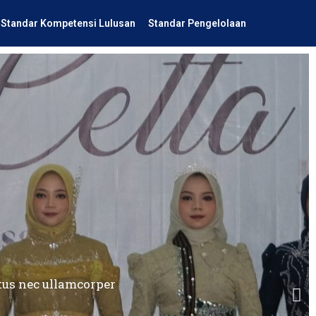
Standar Kompetensi Lulusan
Standar Pengelolaan
uctus nec ullamcorper