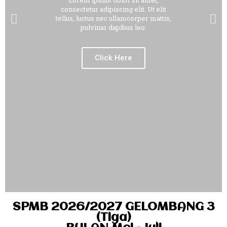
Lorem ipsum dolor sit amet,
consectetur adipiscing elit. Ut elit
tellus, luctus nec ullamcorper mattis,
pulvinar dapibus leo.
Click Here
SPMB 2026/2027 GELOMBANG 3
(Tiga)